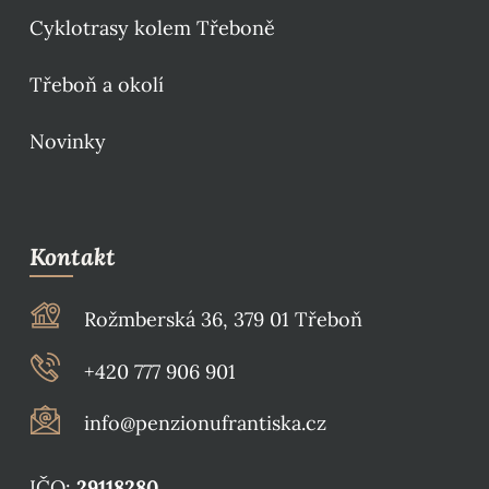
Cyklotrasy kolem Třeboně
Třeboň a okolí
Novinky
Kontakt
Rožmberská 36, 379 01 Třeboň
+420 777 906 901
info@penzionufrantiska.cz
IČO:
29118280