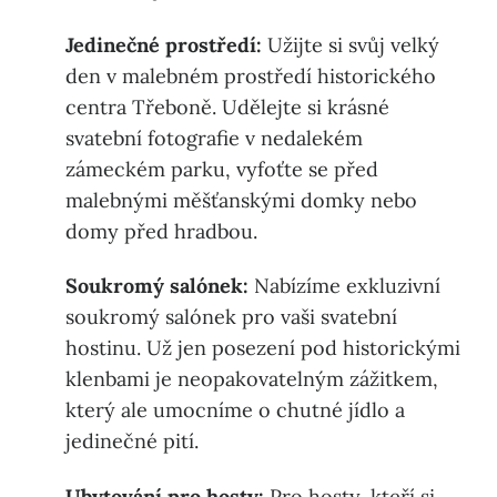
Jedinečné prostředí:
Užijte si svůj velký
den v malebném prostředí historického
centra Třeboně. Udělejte si krásné
svatební fotografie v nedalekém
zámeckém parku, vyfoťte se před
malebnými měšťanskými domky nebo
domy před hradbou.
Soukromý salónek:
Nabízíme exkluzivní
soukromý salónek pro vaši svatební
hostinu. Už jen posezení pod historickými
klenbami je neopakovatelným zážitkem,
který ale umocníme o chutné jídlo a
jedinečné pití.
Ubytování pro hosty:
Pro hosty, kteří si