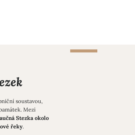
tezek
niční soustavou,
památek. Mezi
aučná
Stezka okolo
ové řeky
.