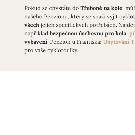
Pokud se chystáte do
Třeboně
na kole
, mů
našeho Penzionu, který se snaží vyjít cykl
všech
jejich specifických potřebách. Najde
například
bezpečnou úschovnu pro kola
,
pů
vybavení
. Penzion u Františka:
Ubytování T
pro vaše cyklotoulky.
Rezervujte si