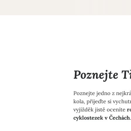
Poznejte T
Poznejte jedno z nejkr
kola, přijeďte si vychu
vyjížděk jistě oceníte
r
cyklostezek v Čechách
.