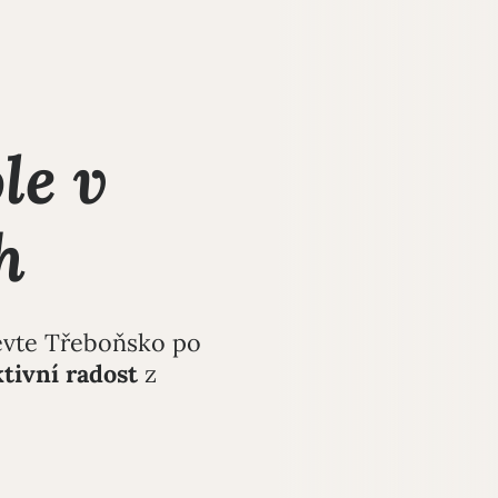
le v
h
jevte Třeboňsko po
ktivní
radost
z