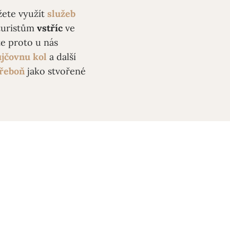
žete využít
služeb
oturistům
vstříc
ve
te proto u nás
jčovnu kol
a další
řeboň
jako stvořené
 ubytování