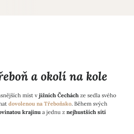
řeboň a okolí na kole
ásnějších míst v
jižních Čechách
ze sedla svého
tnat
dovolenou na Třeboňsko
. Během svých
ovinatou krajinu
a jednu z
nejhustších sítí