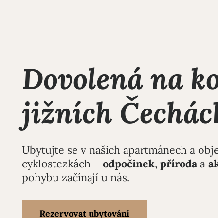
Dovolená na ko
jižních Čechác
Ubytujte se v našich apartmánech a ob
cyklostezkách –
odpočinek
,
příroda
a
a
pohybu začínají u nás.
Rezervovat ubytování