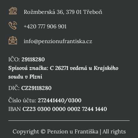
Rožmberská 36, 379 01 Třeboň
+420 777 906 901
info@penzionufrantiska.cz
IČO:
29118280
Spisová značka: C 26271 vedená u Krajského
soudu v Plzni
DIČ:
CZ29118280
Číslo účtu:
272441440/0300
IBAN
CZ23 0300 0000 0002 7244 1440
Copyright © Penzion u Františka | All rights