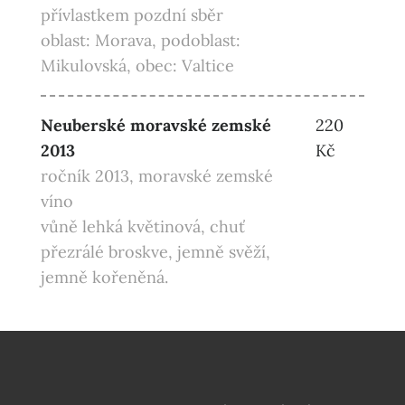
přívlastkem pozdní sběr
oblast: Morava, podoblast:
Mikulovská, obec: Valtice
Neuberské moravské zemské
220
2013
Kč
ročník 2013, moravské zemské
víno
vůně lehká květinová, chuť
přezrálé broskve, jemně svěží,
jemně kořeněná.