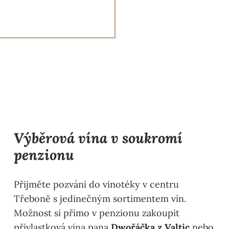
Výběrová vína v soukromí
penzionu
Přijměte pozvání do vinotéky v centru
Třeboně s jedinečným sortimentem vín.
Možnost si přímo v penzionu zakoupit
přívlastková vína pana
Dwořáčka z Valtic
nebo