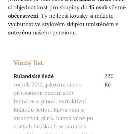
si objednat košt pro skupiny do
15 osob
včetně
občerstvení
. Ty nejlepší kousky si můžete
vychutnat ve stylovém sklípku umístěném v
suterénu
našeho penzionu.
Vinný list
Rulandské šedé
220
ročník 2012, jakostní víno s
Kč
přívlastkem pozdní sběr
Jedná se o plnou, extraktivní
Rulandu šedou. Barva vína je
intenzivní, zlatá. Jemná vůně po
zralých hruškách se snoubí s