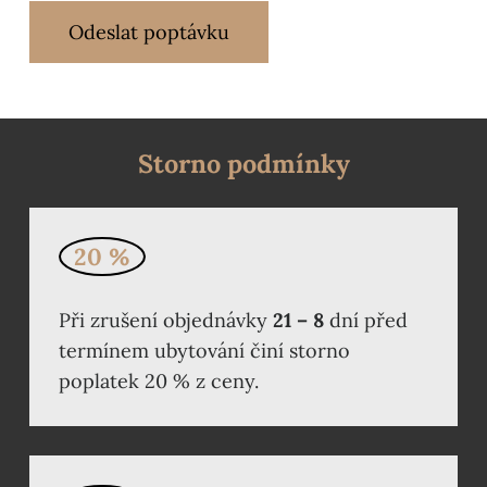
h
l
Odeslat poptávku
a
s
s
e
z
p
Storno podmínky
r
a
c
o
v
20 %
á
n
í
Při zrušení objednávky
21 – 8
dní před
m
termínem ubytování činí storno
o
s
poplatek 20 % z ceny.
o
b
n
í
c