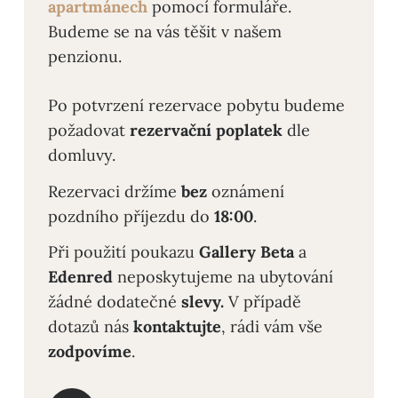
apartmánech
pomocí formuláře.
Budeme se na vás těšit v našem
penzionu.
Po potvrzení rezervace pobytu budeme
požadovat
rezervační poplatek
dle
domluvy.
Rezervaci držíme
bez
oznámení
pozdního příjezdu do
18:00
.
Při použití poukazu
Gallery Beta
a
Edenred
neposkytujeme na ubytování
žádné dodatečné
slevy.
V případě
dotazů nás
kontaktujte
, rádi vám vše
zodpovíme
.