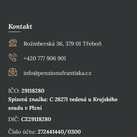
Kontakt
Rožmberská 36, 379 01 Třeboň
+420 777 906 901
info@penzionufrantiska.cz
IČO:
29118280
Spisová značka: C 26271 vedená u Krajského
soudu v Plzni
DIČ:
CZ29118280
Číslo účtu:
272441440/0300