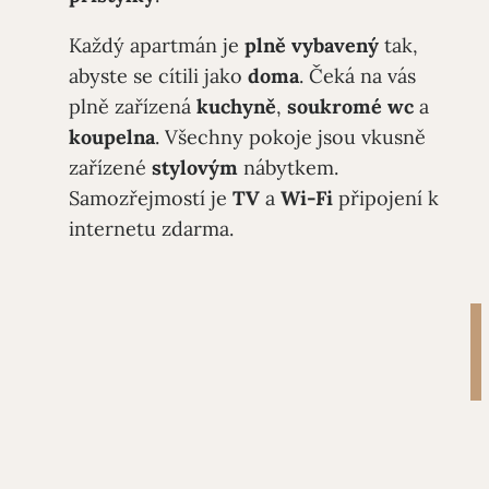
Každý apartmán je
plně
vybavený
tak,
abyste se cítili jako
doma
. Čeká na vás
plně zařízená
kuchyně
,
soukromé
wc
a
koupelna
. Všechny pokoje jsou vkusně
zařízené
stylovým
nábytkem.
Samozřejmostí je
TV
a
Wi-Fi
připojení k
internetu zdarma.